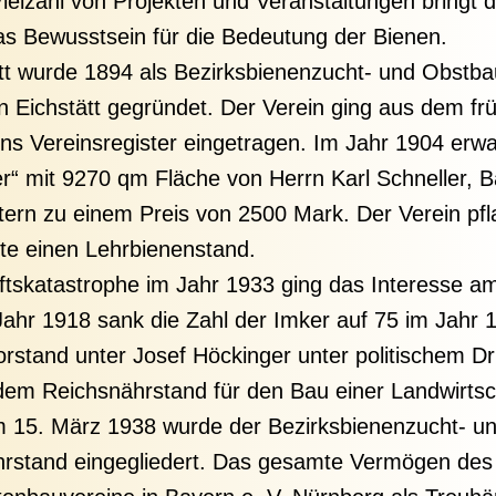
 Vielzahl von Projekten und Veranstaltungen bringt
s Bewusstsein für die Bedeutung der Bienen.
tt wurde 1894 als Bezirksbienenzucht- und Obstba
 Eichstätt gegründet. Der Verein ging aus dem frü
ns Vereinsregister eingetragen. Im Jahr 1904 erwa
“ mit 9270 qm Fläche von Herrn Karl Schneller, B
tern zu einem Preis von 2500 Mark. Der Verein pf
te einen Lehrbienenstand.
ftskatastrophe im Jahr 1933 ging das Interesse am
Jahr 1918 sank die Zahl der Imker auf 75 im Jahr
orstand unter Josef Höckinger unter politischem D
em Reichsnährstand für den Bau einer Landwirtsc
Am 15. März 1938 wurde der Bezirksbienenzucht- u
hrstand eingegliedert. Das gesamte Vermögen des