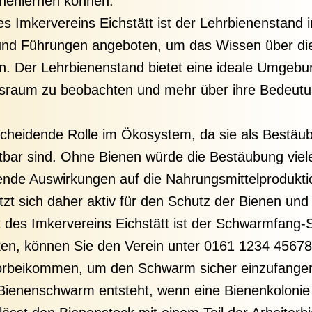
nnenlernen können.
s Imkervereins Eichstätt ist der Lehrbienenstand 
und Führungen angeboten, um das Wissen über die
n. Der Lehrbienenstand bietet eine ideale Umgebu
nsraum zu beobachten und mehr über ihre Bedeutu
scheidende Rolle im Ökosystem, da sie als Bestäube
tbar sind. Ohne Bienen würde die Bestäubung viel
ende Auswirkungen auf die Nahrungsmittelprodukti
tzt sich daher aktiv für den Schutz der Bienen un
des Imkervereins Eichstätt ist der Schwarmfang-
n, können Sie den Verein unter 0161 1234 45678 
vorbeikommen, um den Schwarm sicher einzufange
Bienenschwarm entsteht, wenn eine Bienenkolonie 