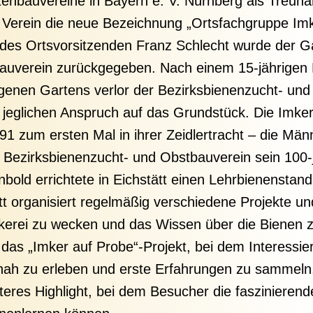
enbauvereine in Bayern e. V. Nürnberg als Treuhä
r Verein die neue Bezeichnung „Ortsfachgruppe Imke
des Ortsvorsitzenden Franz Schlecht wurde der Ga
auverein zurückgegeben. Nach einem 15-jährigen R
genen Gartens verlor der Bezirksbienenzucht- und
jeglichen Anspruch auf das Grundstück. Die Imker
91 zum ersten Mal in ihrer Zeidlertracht – die Män
r Bezirksbienenzucht- und Obstbauverein sein 100-
nbold errichtete in Eichstätt einen Lehrbienenstand
tt organisiert regelmäßig verschiedene Projekte u
kerei zu wecken und das Wissen über die Bienen zu
t das „Imker auf Probe“-Projekt, bei dem Interessier
nah zu erleben und erste Erfahrungen zu sammeln.
iteres Highlight, bei dem Besucher die faszinieren