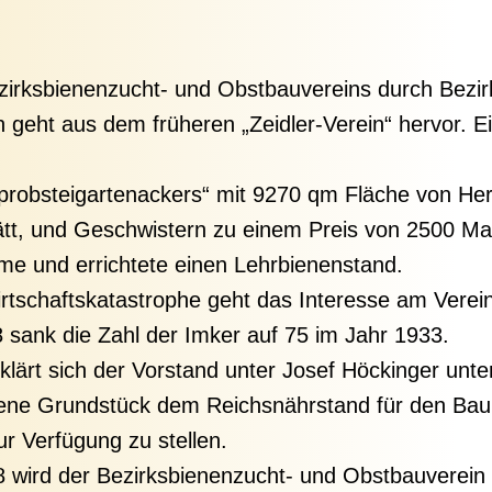
rksbienenzucht- und Obstbauvereins durch Bezir
n geht aus dem früheren „Zeidler-Verein“ hervor. Ei
obsteigartenackers“ mit 9270 qm Fläche von Herr
ätt, und Geschwistern zu einem Preis von 2500 Mar
e und errichtete einen Lehrbienenstand.
rtschaftskatastrophe geht das Interesse am Verein
8 sank die Zahl der Imker auf 75 im Jahr 1933.
lärt sich der Vorstand unter Josef Höckinger unte
bene Grundstück dem Reichsnährstand für den Bau
ur Verfügung zu stellen.
wird der Bezirksbienenzucht- und Obstbauverein 