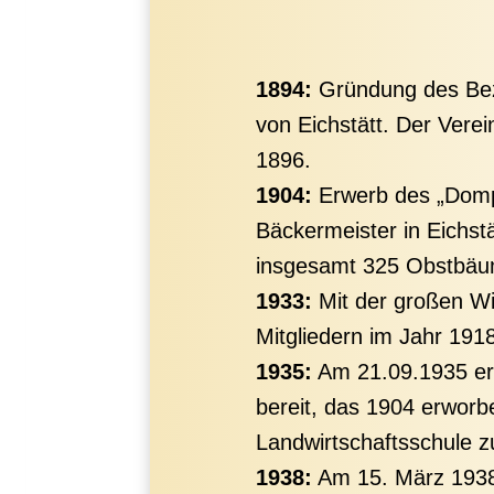
1894:
Gründung des Bezi
von Eichstätt. Der Verei
1896.
1904:
Erwerb des „Dompr
Bäckermeister in Eichst
insgesamt 325 Obstbäum
1933:
Mit der großen Wi
Mitgliedern im Jahr 191
1935:
Am 21.09.1935 erk
bereit, das 1904 erwor
Landwirtschaftsschule z
1938:
Am 15. März 1938 