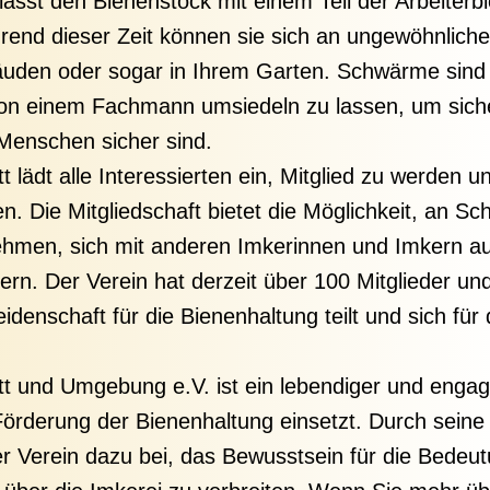
verlässt den Bienenstock mit einem Teil der Arbeiter
end dieser Zeit können sie sich an ungewöhnliche
den oder sogar in Ihrem Garten. Schwärme sind in
e von einem Fachmann umsiedeln zu lassen, um sich
 Menschen sicher sind.
t lädt alle Interessierten ein, Mitglied zu werden u
en. Die Mitgliedschaft bietet die Möglichkeit, an S
nehmen, sich mit anderen Imkerinnen und Imkern 
rn. Der Verein hat derzeit über 100 Mitglieder und
eidenschaft für die Bienenhaltung teilt und sich fü
t und Umgebung e.V. ist ein lebendiger und engagi
örderung der Bienenhaltung einsetzt. Durch seine v
er Verein dazu bei, das Bewusstsein für die Bedeu