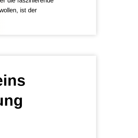
r die faszinierende
ollen, ist der
eins
ung